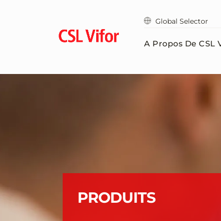
Passer
au
Global Selector
contenu
principal
A Propos De CSL V
PRODUITS